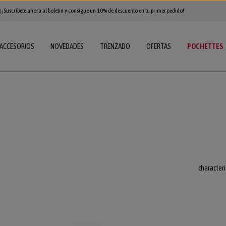
 ¡Suscríbete ahora al boletín y consigue un 10% de descuento en tu primer pedido!
ACCESORIOS
NOVEDADES
TRENZADO
OFERTAS
POCHETTES
characteri