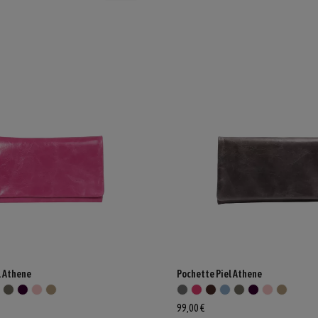
l Athene
Pochette Piel Athene
99,00 €