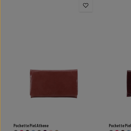
Pochette Piel Athene
Pochette Pie