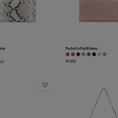
hon
Pochette Piel Athene
99,00 €
00 €