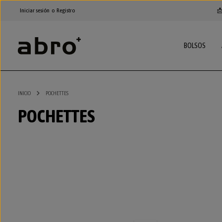
ltar al contenido principal
Saltar a la navegación principal
Iniciar sesión
o
Registro
📩
BOLSOS
INICIO
POCHETTES
POCHETTES