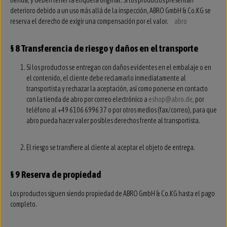
tienda, y deben tener la etiqueta original. Si los productos presentan
deterioro debido a un uso más allá de la inspección, ABRO GmbH & Co.KG se
reserva el derecho de exigir una compensación por el valor.
abro
§ 8 Transferencia de riesgo y daños en el transporte
Si los productos se entregan con daños evidentes en el embalaje o en
el contenido, el cliente debe reclamarlo inmediatamente al
transportista y rechazar la aceptación, así como ponerse en contacto
con la tienda de abro por correo electrónico a
eshop@abro.de
, por
teléfono al +49 6106 6996 37 o por otros medios (fax/correo), para que
abro pueda hacer valer posibles derechos frente al transportista.
El riesgo se transfiere al cliente al aceptar el objeto de entrega.
§ 9 Reserva de propiedad
Los productos siguen siendo propiedad de ABRO GmbH & Co.KG hasta el pago
completo.