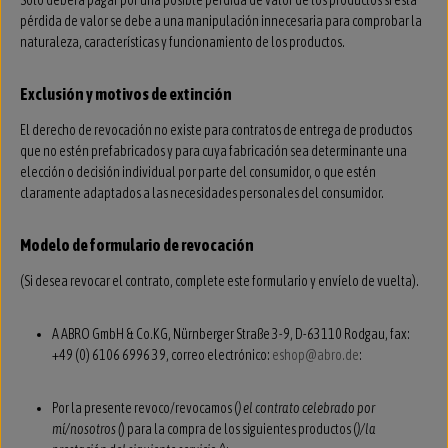
Solo deberá pagar por una posible pérdida de valor de los productos si esta
pérdida de valor se debe a una manipulación innecesaria para comprobar la
naturaleza, características y funcionamiento de los productos.
Exclusión y motivos de extinción
El derecho de revocación no existe para contratos de entrega de productos
que no estén prefabricados y para cuya fabricación sea determinante una
elección o decisión individual por parte del consumidor, o que estén
claramente adaptados a las necesidades personales del consumidor.
Modelo de formulario de revocación
(Si desea revocar el contrato, complete este formulario y envíelo de vuelta).
A ABRO GmbH & Co.KG, Nürnberger Straße 3-9, D-63110 Rodgau, fax:
+49 (0) 6106 6996 39, correo electrónico:
eshop@abro.de
:
Por la presente revoco/revocamos (
) el contrato celebrado por
mí/nosotros (
) para la compra de los siguientes productos (
)/la