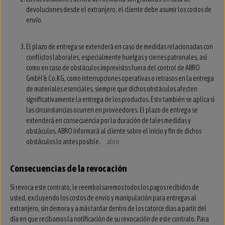
devoluciones desde el extranjero, el cliente debe asumir los costos de
envío.
El plazo de entrega se extenderá en caso de medidas relacionadas con
conflictos laborales, especialmente huelgas y cierres patronales, así
como en caso de obstáculos imprevistos fuera del control de ABRO
GmbH & Co.KG, como interrupciones operativas o retrasos en la entrega
de materiales esenciales, siempre que dichos obstáculos afecten
significativamente la entrega de los productos. Esto también se aplica si
las circunstancias ocurren en proveedores. El plazo de entrega se
extenderá en consecuencia por la duración de tales medidas y
obstáculos. ABRO informará al cliente sobre el inicio y fin de dichos
obstáculos lo antes posible.
abro
Consecuencias de la revocación
Si revoca este contrato, le reembolsaremos todos los pagos recibidos de
usted, excluyendo los costos de envío y manipulación para entregas al
extranjero, sin demora y a más tardar dentro de los catorce días a partir del
día en que recibamos la notificación de su revocación de este contrato. Para