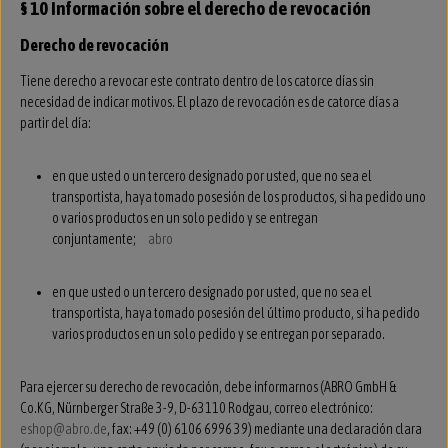
§ 10 Información sobre el derecho de revocación
Derecho de revocación
Tiene derecho a revocar este contrato dentro de los catorce días sin
necesidad de indicar motivos. El plazo de revocación es de catorce días a
partir del día:
en que usted o un tercero designado por usted, que no sea el
transportista, haya tomado posesión de los productos, si ha pedido uno
o varios productos en un solo pedido y se entregan
conjuntamente;
abro
en que usted o un tercero designado por usted, que no sea el
transportista, haya tomado posesión del último producto, si ha pedido
varios productos en un solo pedido y se entregan por separado.
Para ejercer su derecho de revocación, debe informarnos (ABRO GmbH &
Co.KG, Nürnberger Straße 3-9, D-63110 Rodgau, correo electrónico:
eshop@abro.de
, fax: +49 (0) 6106 6996 39) mediante una declaración clara