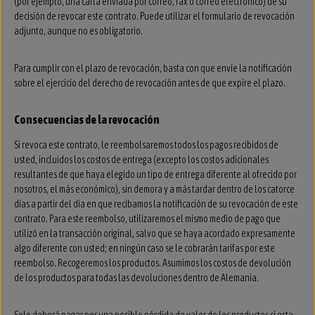
(por ejemplo, una carta enviada por correo, fax o correo electrónico) de su
decisión de revocar este contrato. Puede utilizar el formulario de revocación
adjunto, aunque no es obligatorio.
Para cumplir con el plazo de revocación, basta con que envíe la notificación
sobre el ejercicio del derecho de revocación antes de que expire el plazo.
Consecuencias de la revocación
Si revoca este contrato, le reembolsaremos todos los pagos recibidos de
usted, incluidos los costos de entrega (excepto los costos adicionales
resultantes de que haya elegido un tipo de entrega diferente al ofrecido por
nosotros, el más económico), sin demora y a más tardar dentro de los catorce
días a partir del día en que recibamos la notificación de su revocación de este
contrato. Para este reembolso, utilizaremos el mismo medio de pago que
utilizó en la transacción original, salvo que se haya acordado expresamente
algo diferente con usted; en ningún caso se le cobrarán tarifas por este
reembolso. Recogeremos los productos. Asumimos los costos de devolución
de los productos para todas las devoluciones dentro de Alemania.