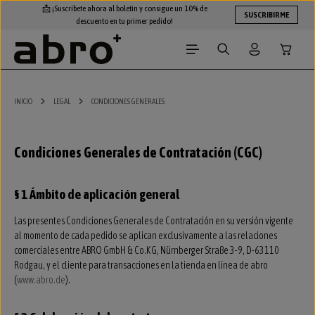
📩 ¡Suscríbete ahora al boletín y consigue un 10% de
Saltar al contenido principal
SUSCRIBIRME
descuento en tu primer pedido!
El carri
INICIO
LEGAL
CONDICIONES GENERALES
Condiciones Generales de Contratación (CGC)
§ 1 Ámbito de aplicación general
Las presentes Condiciones Generales de Contratación en su versión vigente
al momento de cada pedido se aplican exclusivamente a las relaciones
comerciales entre ABRO GmbH & Co.KG, Nürnberger Straße 3-9, D-63110
Rodgau, y el cliente para transacciones en la tienda en línea de abro
(
www.abro.de
).