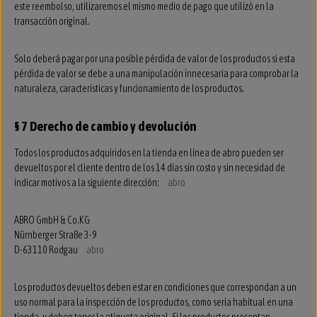
este reembolso, utilizaremos el mismo medio de pago que utilizó en la
transacción original.
Solo deberá pagar por una posible pérdida de valor de los productos si esta
pérdida de valor se debe a una manipulación innecesaria para comprobar la
naturaleza, características y funcionamiento de los productos.
§ 7 Derecho de cambio y devolución
Todos los productos adquiridos en la tienda en línea de abro pueden ser
devueltos por el cliente dentro de los 14 días sin costo y sin necesidad de
indicar motivos a la siguiente dirección:
abro
ABRO GmbH & Co.KG
Nürnberger Straße 3-9
D-63110 Rodgau
abro
Los productos devueltos deben estar en condiciones que correspondan a un
uso normal para la inspección de los productos, como sería habitual en una