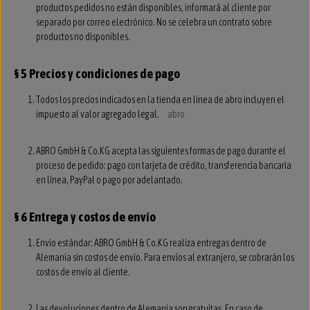
productos pedidos no están disponibles, informará al cliente por
separado por correo electrónico. No se celebra un contrato sobre
productos no disponibles.
§ 5 Precios y condiciones de pago
Todos los precios indicados en la tienda en línea de abro incluyen el
impuesto al valor agregado legal.
abro
ABRO GmbH & Co.KG acepta las siguientes formas de pago durante el
proceso de pedido: pago con tarjeta de crédito, transferencia bancaria
en línea, PayPal o pago por adelantado.
§ 6 Entrega y costos de envío
Envío estándar: ABRO GmbH & Co.KG realiza entregas dentro de
Alemania sin costos de envío. Para envíos al extranjero, se cobrarán los
costos de envío al cliente.
Las devoluciones dentro de Alemania son gratuitas. En caso de