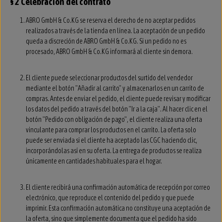
§ 2 Celebración del contrato
ABRO GmbH & Co.KG se reserva el derecho de no aceptar pedidos
realizados a través de la tienda en línea. La aceptación de un pedido
queda a discreción de ABRO GmbH & Co.KG. Si un pedido no es
procesado, ABRO GmbH & Co.KG informará al cliente sin demora.
El cliente puede seleccionar productos del surtido del vendedor
mediante el botón "Añadir al carrito" y almacenarlos en un carrito de
compras. Antes de enviar el pedido, el cliente puede revisar y modificar
los datos del pedido a través del botón "Ir a la caja". Al hacer clic en el
botón "Pedido con obligación de pago", el cliente realiza una oferta
vinculante para comprar los productos en el carrito. La oferta solo
puede ser enviada si el cliente ha aceptado las CGC haciendo clic,
incorporándolas así en su oferta. La entrega de productos se realiza
únicamente en cantidades habituales para el hogar.
El cliente recibirá una confirmación automática de recepción por correo
electrónico, que reproduce el contenido del pedido y que puede
imprimir. Esta confirmación automática no constituye una aceptación de
la oferta, sino que simplemente documenta que el pedido ha sido