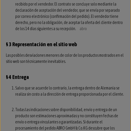
recibido por el vendedor. El contrato se concluye solo mediante la
declaración de aceptación del vendedor, que se envía por separado
por correo electrónico (confirmación del pedido). El vendedor tiene
derecho, pero no la obligación, de aceptar la oferta del cliente dentro
de los 14 días siguientes a su recepción.
abro
§ 3 Representación en el sitio web
Las posibles desviaciones menores de color de los productos mostrados en el
sitio web son técnicamente inevitables.
§ 4 Entrega
Salvo que se acuerde lo contrario, la entrega dentro de Alemania se
realiza sin costo a la dirección de entrega proporcionada por el cliente.
Todas las indicaciones sobre disponibilidad, envío y entrega de un
producto son estimaciones aproximadas y no constituyen fechas de
envío o entrega vinculantes o garantizadas. Si durante el
procesamiento del pedido ABRO GmbH & Co.KG descubre que los