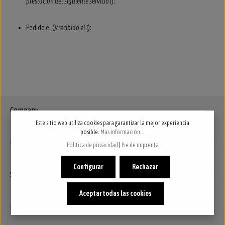
prestación del siguiente servicio (
):
Pedido el (
)/recibido el (
):
Company
Este sitio web utiliza cookies para garantizar la mejor experiencia
posible.
Más información...
Legal
Política de privacidad
|
Pie de imprenta
Configurar
Rechazar
Service
Aceptar todas las cookies
Boletín