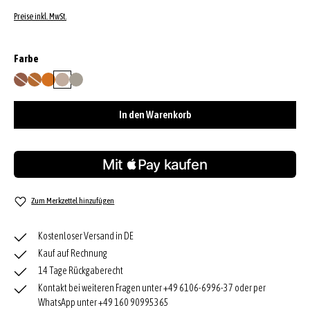
Preise inkl. MwSt.
auswählen
Farbe
caramel/cognac
cuoio
orange
siena
stone
(Diese Option ist zurzeit nicht verfügbar.)
(Diese Option ist zurzeit nicht verfügbar.)
In den Warenkorb
Zum Merkzettel hinzufügen
Kostenloser Versand in DE
Kauf auf Rechnung
14 Tage Rückgaberecht
Kontakt bei weiteren Fragen unter +49 6106-6996-37 oder per
WhatsApp unter +49 160 90995365