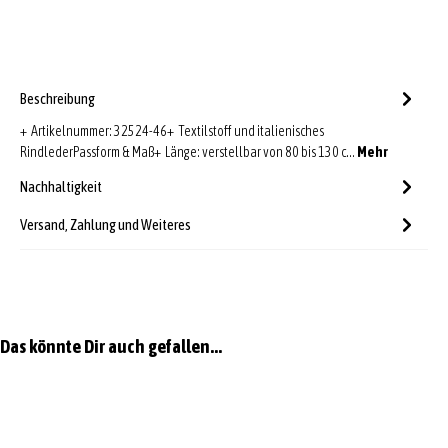
Beschreibung
+ Artikelnummer: 32524-46+ Textilstoff und italienisches
RindlederPassform & Maß+ Länge: verstellbar von 80 bis 130 c…
Mehr
Nachhaltigkeit
Versand, Zahlung und Weiteres
Produktgalerie überspringen
Das könnte Dir auch gefallen...