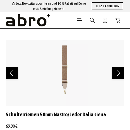
📩 Jetzt Newsletter abonnieren und 10 % Rabatt auf Deine
Zum Hauptinhalt springen
JETZT ANMELDEN
erste Bestellung sichern!
Warenko
Bildergalerie überspringen
Schulterriemen 50mm Nastro/Leder Dalia siena
69,90 €