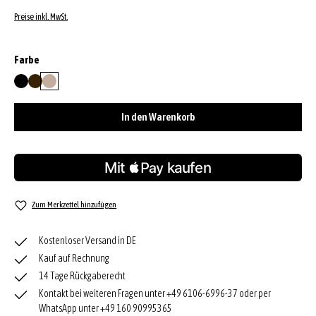
Preise inkl. MwSt.
auswählen
Farbe
black/nickel
dark brown
siena
In den Warenkorb
Zum Merkzettel hinzufügen
Kostenloser Versand in DE
Kauf auf Rechnung
14 Tage Rückgaberecht
Kontakt bei weiteren Fragen unter +49 6106-6996-37 oder per
WhatsApp unter +49 160 90995365