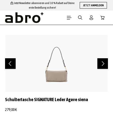
📩 Jetzt Newsletter abonnieren und 10 % Rabatt auf Deine
Zum Hauptinhalt springen
JETZT ANMELDEN
erste Bestellung sichern!
Warenko
Bildergalerie überspringen
Schultertasche SIGNATURE Leder Agave siena
279,00 €