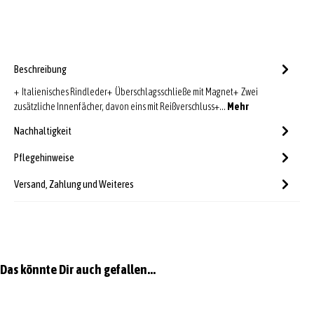
Beschreibung
+ Italienisches Rindleder+ Überschlagsschließe mit Magnet+ Zwei
zusätzliche Innenfächer, davon eins mit Reißverschluss+…
Mehr
Nachhaltigkeit
Pflegehinweise
Versand, Zahlung und Weiteres
Produktgalerie überspringen
Das könnte Dir auch gefallen...