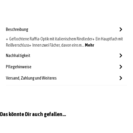
Beschreibung
+ Geflochtene Raffia-Optik mit italienischem Rindleder+ Ein Hauptfach mit
Reißverschluss+ Innen zwei Fächer, davon eins m…
Mehr
Nachhaltigkeit
Pflegehinweise
Versand, Zahlung und Weiteres
Produktgalerie überspringen
Das könnte Dir auch gefallen...