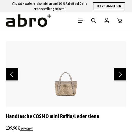
📩 Jetzt Newsletter abonnieren und 10 % Rabatt auf Deine
Zum Hauptinhalt springen
JETZT ANMELDEN
erste Bestellung sichern!
Warenko
Bildergalerie überspringen
Handtasche COSMO mini Raffia/Leder siena
139,90 €
199,00 €*