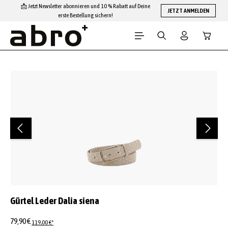
📩 Jetzt Newsletter abonnieren und 10 % Rabatt auf Deine
Zum Hauptinhalt springen
JETZT ANMELDEN
erste Bestellung sichern!
Warenko
Bildergalerie überspringen
Gürtel Leder Dalia siena
79,90 €
119,00 €*