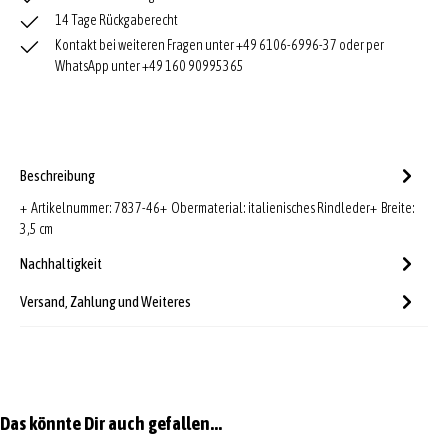
14 Tage Rückgaberecht
Kontakt bei weiteren Fragen unter +49 6106-6996-37 oder per
WhatsApp unter +49 160 90995365
Beschreibung
+ Artikelnummer: 7837-46+ Obermaterial: italienisches Rindleder+ Breite:
3,5 cm
Nachhaltigkeit
Versand, Zahlung und Weiteres
Produktgalerie überspringen
Das könnte Dir auch gefallen...