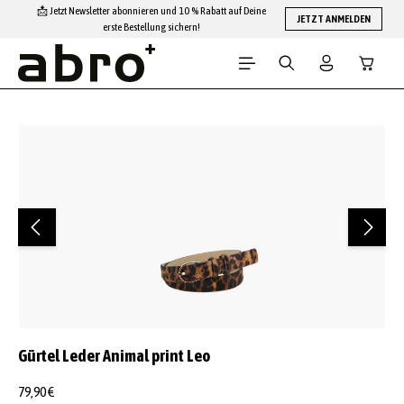
📩 Jetzt Newsletter abonnieren und 10 % Rabatt auf Deine
Zum Hauptinhalt springen
JETZT ANMELDEN
erste Bestellung sichern!
Warenko
Bildergalerie überspringen
Gürtel Leder Animal print Leo
79,90 €