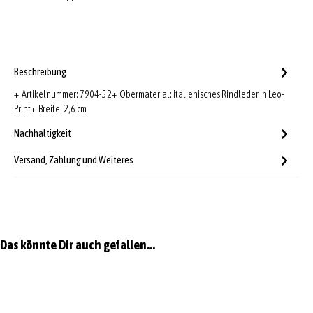
Beschreibung
+ Artikelnummer: 7904-52+ Obermaterial: italienisches Rindleder in Leo-
Print+ Breite: 2,6 cm
Nachhaltigkeit
Versand, Zahlung und Weiteres
Produktgalerie überspringen
Das könnte Dir auch gefallen...