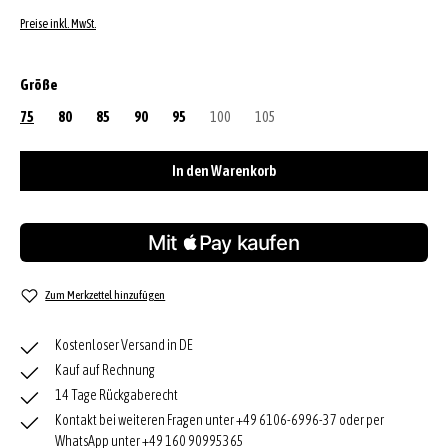
Preise inkl. MwSt.
auswählen
Größe
75
80
85
90
95
100
(Diese Option ist zurzeit nicht verfügbar.)
105
(Diese Option ist zurzeit nicht verfügbar
In den Warenkorb
Zum Merkzettel hinzufügen
Kostenloser Versand in DE
Kauf auf Rechnung
14 Tage Rückgaberecht
Kontakt bei weiteren Fragen unter +49 6106-6996-37 oder per
WhatsApp unter +49 160 90995365