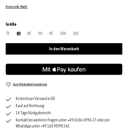
Preise inkl. MwSt.
auswählen
Größe
75
(Diese Option ist zurzeit nicht verfügbar.)
80
85
(Diese Option ist zurzeit nicht verfügbar.)
90
(Diese Option ist zurzeit nicht verfügbar.)
95
(Diese Option ist zurzeit nicht verfügbar.)
100
(Diese Option ist zurzeit nicht verfügbar.)
105
(Diese Option ist zurzeit nicht verfügbar
In den Warenkorb
Zum Merkzettel hinzufügen
Kostenloser Versand in DE
Kauf auf Rechnung
14 Tage Rückgaberecht
Kontakt bei weiteren Fragen unter +49 6106-6996-37 oder per
WhatsApp unter +49 160 90995365