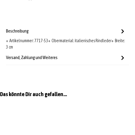
Beschreibung
+ Artikelnummer: 7717-53+ Obermaterial: italienisches Rindleder+ Breite:
3 cm
Versand, Zahlung und Weiteres
Produktgalerie überspringen
Das könnte Dir auch gefallen...