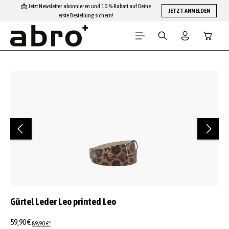
📩 Jetzt Newsletter abonnieren und 10 % Rabatt auf Deine
Zum Hauptinhalt springen
JETZT ANMELDEN
erste Bestellung sichern!
Warenko
Bildergalerie überspringen
Gürtel Leder Leo printed Leo
59,90 €
89,90 €*