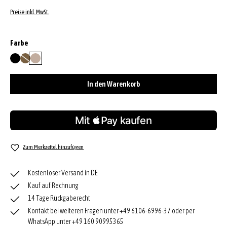
Preise inkl. MwSt.
auswählen
Farbe
black/gold
military
siena
(Diese Option ist zurzeit nicht verfügbar.)
In den Warenkorb
Zum Merkzettel hinzufügen
Kostenloser Versand in DE
Kauf auf Rechnung
14 Tage Rückgaberecht
Kontakt bei weiteren Fragen unter +49 6106-6996-37 oder per
WhatsApp unter +49 160 90995365