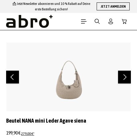
📩 Jetzt Newsletter abonnieren und 10 % Rabatt auf Deine
Zum Hauptinhalt springen
JETZT ANMELDEN
erste Bestellung sichern!
Warenko
Bildergalerie überspringen
Beutel NANA mini Leder Agave siena
199,90 €
279,00 €*