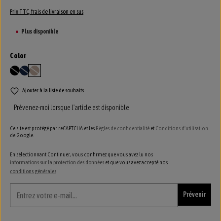
Prix TTC, frais de livraison en sus
Plus disponible
Sélectionnez
Color
black
navy
siena
(Cette option n'est pas disponible pour le moment.)
(Cette option n'est pas disponible pour le moment.)
(Cette option n'est pas disponible pour le moment.)
Ajouter à la liste de souhaits
Prévenez-moi lorsque l'article est disponible.
Ce site est protégé par reCAPTCHA et les
Règles de confidentialité
et
Conditions d'utilisation
de Google.
En sélectionnant Continuer, vous confirmez que vous avez lu nos
informations sur la protection des données
et que vous avez accepté nos
conditions générales
.
Prévenir