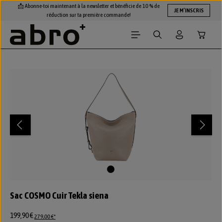
📩 Abonne-toi maintenant à la newsletter et bénéficie de 10 % de
Passer au contenu principal
JE M’INSCRIS
réduction sur ta première commande!
Le panie
Ignorer la galerie d'images
Sac COSMO Cuir Tekla siena
199,90 €
279,00 €*