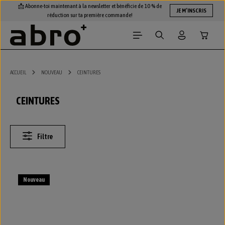
📩 Abonne-toi maintenant à la newsletter et bénéficie de 10 % de
Passer au contenu principal
JE M’INSCRIS
réduction sur ta première commande!
Le panie
ACCUEIL
NOUVEAU
CEINTURES
CEINTURES
Filtre
Nouveau