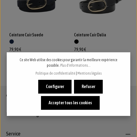
Ceinture Cuir Suede
Ceinture Cuir Dalia
79,90 €
79,90 €
Ce site Web utilise des cookies pour garantir la meilleure expérience
possible.
Plus d'informations...
1
2
3
4
Page
Page
Page
Page
Politique de confidentialité
|
Mentions légales
Configurer
Refuser
À propos de nous
Accepter tous les cookies
Informations légales
Service