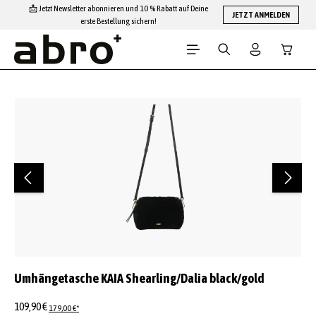
📩 Jetzt Newsletter abonnieren und 10 % Rabatt auf Deine
Zum Hauptinhalt springen
JETZT ANMELDEN
erste Bestellung sichern!
Warenko
Bildergalerie überspringen
Umhängetasche KAIA Shearling/Dalia black/gold
109,90 €
179,00 €*