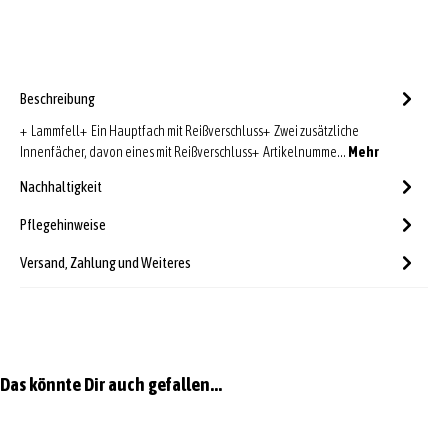
Beschreibung
+ Lammfell+ Ein Hauptfach mit Reißverschluss+ Zwei zusätzliche
Innenfächer, davon eines mit Reißverschluss+ Artikelnumme…
Mehr
Nachhaltigkeit
Pflegehinweise
Versand, Zahlung und Weiteres
Produktgalerie überspringen
Das könnte Dir auch gefallen...