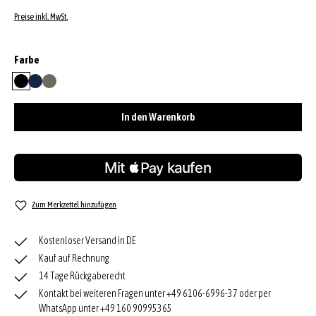
Preise inkl. MwSt.
auswählen
Farbe
black/gold
navy
tope
In den Warenkorb
Zum Merkzettel hinzufügen
Kostenloser Versand in DE
Kauf auf Rechnung
14 Tage Rückgaberecht
Kontakt bei weiteren Fragen unter +49 6106-6996-37 oder per
WhatsApp unter +49 160 90995365