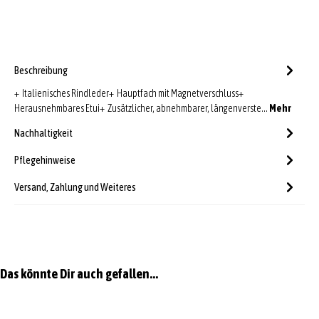
Beschreibung
+ Italienisches Rindleder+ Hauptfach mit Magnetverschluss+
Herausnehmbares Etui+ Zusätzlicher, abnehmbarer, längenverste…
Mehr
Nachhaltigkeit
Pflegehinweise
Versand, Zahlung und Weiteres
Produktgalerie überspringen
Das könnte Dir auch gefallen...