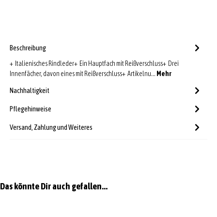
Beschreibung
+ Italienisches Rindleder+ Ein Hauptfach mit Reißverschluss+ Drei
Innenfächer, davon eines mit Reißverschluss+ Artikelnu…
Mehr
Nachhaltigkeit
Pflegehinweise
Versand, Zahlung und Weiteres
Produktgalerie überspringen
Das könnte Dir auch gefallen...