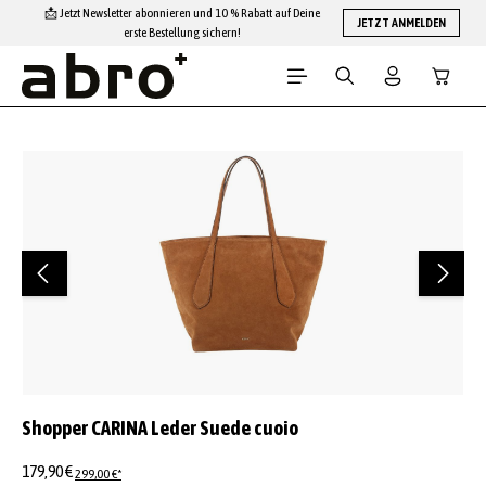
📩 Jetzt Newsletter abonnieren und 10 % Rabatt auf Deine
Zum Hauptinhalt springen
JETZT ANMELDEN
erste Bestellung sichern!
Warenko
Bildergalerie überspringen
Shopper CARINA Leder Suede cuoio
179,90 €
299,00 €*