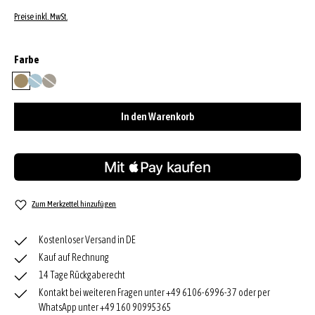
Preise inkl. MwSt.
auswählen
Farbe
mud
sapphire
stone
(Diese Option ist zurzeit nicht verfügbar.)
(Diese Option ist zurzeit nicht verfügbar.)
In den Warenkorb
Zum Merkzettel hinzufügen
Kostenloser Versand in DE
Kauf auf Rechnung
14 Tage Rückgaberecht
Kontakt bei weiteren Fragen unter +49 6106-6996-37 oder per
WhatsApp unter +49 160 90995365