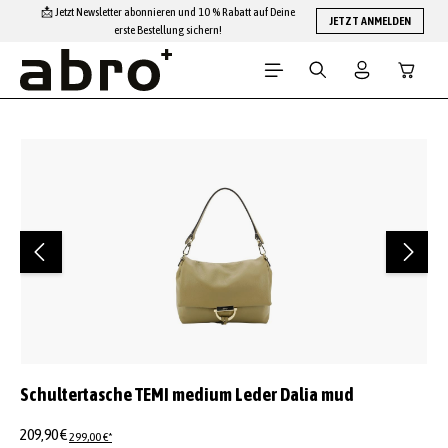
📩 Jetzt Newsletter abonnieren und 10 % Rabatt auf Deine
Zum Hauptinhalt springen
JETZT ANMELDEN
erste Bestellung sichern!
Warenko
Bildergalerie überspringen
Schultertasche TEMI medium Leder Dalia mud
209,90 €
299,00 €*