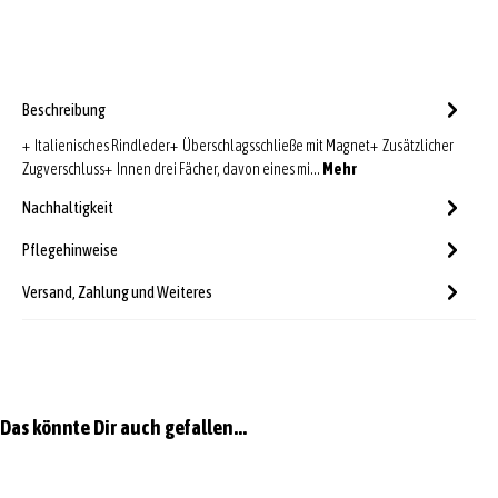
Beschreibung
+ Italienisches Rindleder+ Überschlagsschließe mit Magnet+ Zusätzlicher
Zugverschluss+ Innen drei Fächer, davon eines mi…
Mehr
Nachhaltigkeit
Pflegehinweise
Versand, Zahlung und Weiteres
Produktgalerie überspringen
Das könnte Dir auch gefallen...