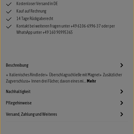
Kostenloser Versand in DE
Kauf auf Rechnung
14 Tage Rückgaberecht
Kontakt bei weiteren Fragen unter +49 6106-6996-37 oder per
WhatsApp unter +49 160 90995365
Beschreibung
+ Italienisches Rindleder+ Überschlagsschließe mit Magnet+ Zusätzlicher
Zugverschluss+ Innen drei Fächer, davon eines mi…
Mehr
Nachhaltigkeit
Pflegehinweise
Versand, Zahlung und Weiteres