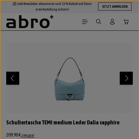
📩 Jetzt Newsletter abonnieren und 10 % Rabatt auf Deine
Zum Hauptinhalt springen
JETZT ANMELDEN
erste Bestellung sichern!
Warenko
Bildergalerie überspringen
Schultertasche TEMI medium Leder Dalia sapphire
209,90 €
299,00 €*