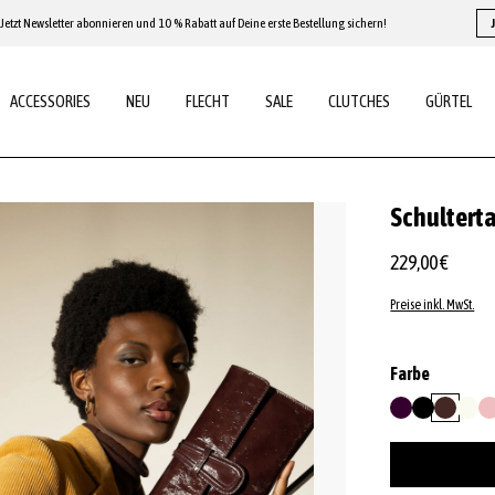
Jetzt Newsletter abonnieren und 10 % Rabatt auf Deine erste Bestellung sichern!
ACCESSORIES
NEU
FLECHT
SALE
CLUTCHES
GÜRTEL
Schultert
229,00 €
Preise inkl. MwSt.
auswähl
Farbe
aubergine
black/nickel
bordeau
milk
ro