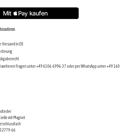
 hinzufügen
r Versand in DE
echnung
ckgaberecht
i weiteren Fragen unter +49 6106-6996-37 oder per WhatsApp unter +49 160
indleder
ließe mit Magnet
erschlussfach
 32779-66