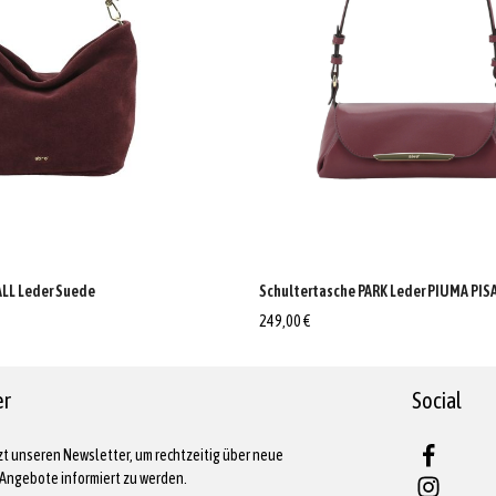
LL Leder Suede
Schultertasche PARK Leder PIUMA PIS
249,00 €
er
Social
zt unseren Newsletter, um rechtzeitig über neue
Angebote informiert zu werden.