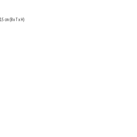
15 cm (B x T x H)