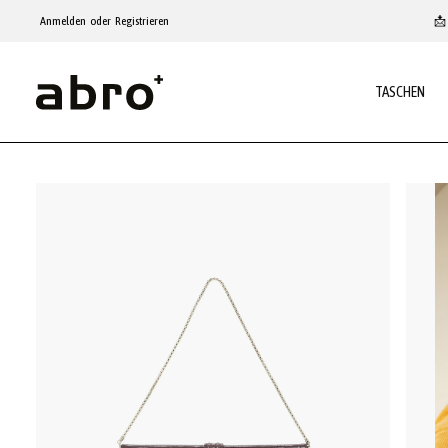
um Hauptinhalt springen
Zur Hauptnavigation springen
Anmelden
oder
Registrieren
📩 
TASCHEN
Bildergalerie überspringen