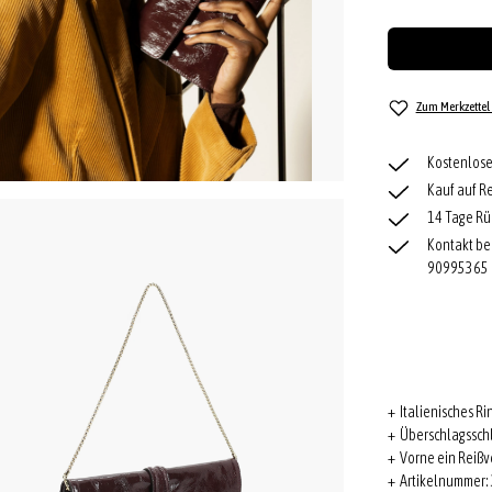
Zum Merkzettel
Kostenlose
Kauf auf R
14 Tage Rü
Kontakt be
90995365
+ Italienisches R
+ Überschlagssch
+ Vorne ein Reißv
+ Artikelnummer: