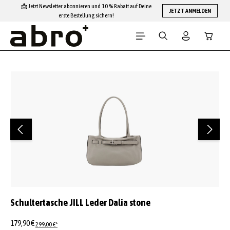
📩 Jetzt Newsletter abonnieren und 10 % Rabatt auf Deine
Zum Hauptinhalt springen
JETZT ANMELDEN
erste Bestellung sichern!
Warenko
Bildergalerie überspringen
Schultertasche JILL Leder Dalia stone
179,90 €
299,00 €*