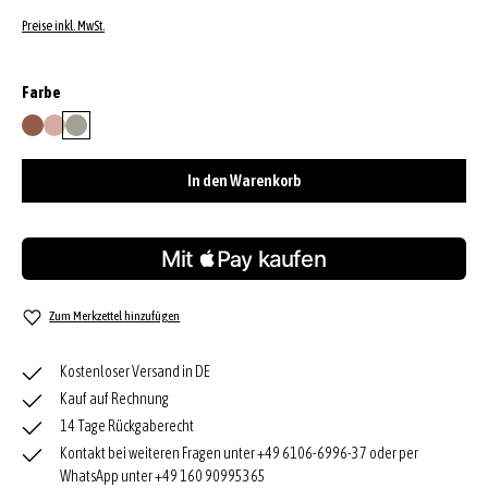
Preise inkl. MwSt.
auswählen
Farbe
caramel/cognac
powder
stone
In den Warenkorb
Zum Merkzettel hinzufügen
Kostenloser Versand in DE
Kauf auf Rechnung
14 Tage Rückgaberecht
Kontakt bei weiteren Fragen unter +49 6106-6996-37 oder per
WhatsApp unter +49 160 90995365