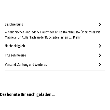
Beschreibung
+ Italienisches Rindleder+ Hauptfach mit Reißverschluss+ Überschlag mit
Magnet+ Ein Außenfach an der Rückseite+ Innen d…
Mehr
Nachhaltigkeit
Pflegehinweise
Versand, Zahlung und Weiteres
Produktgalerie überspringen
Das könnte Dir auch gefallen...