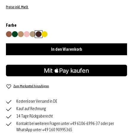
Preise inkl. MwSt.
auswählen
Farbe
caramel/cognac
green
natural
rosa
sahara
wood
yellow
In den Warenkorb
Zum Merkzettel hinzufügen
Kostenloser Versand in DE
Kauf auf Rechnung
14 Tage Rückgaberecht
Kontakt bei weiteren Fragen unter +49 6106-6996-37 oder per
WhatsApp unter +49 160 90995365