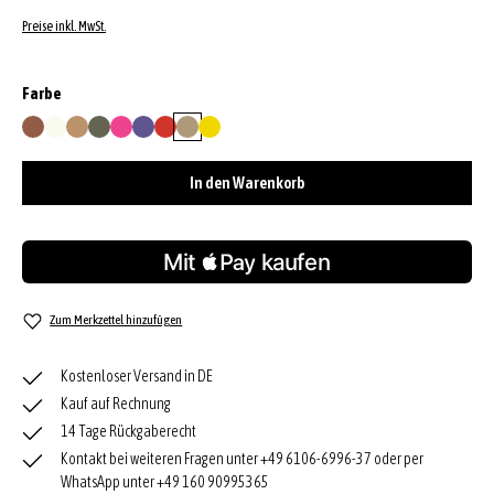
Preise inkl. MwSt.
auswählen
Farbe
caramel/cognac
milk
natural
oliv
orchid
purple
red
sahara
yellow
In den Warenkorb
Zum Merkzettel hinzufügen
Kostenloser Versand in DE
Kauf auf Rechnung
14 Tage Rückgaberecht
Kontakt bei weiteren Fragen unter +49 6106-6996-37 oder per
WhatsApp unter +49 160 90995365