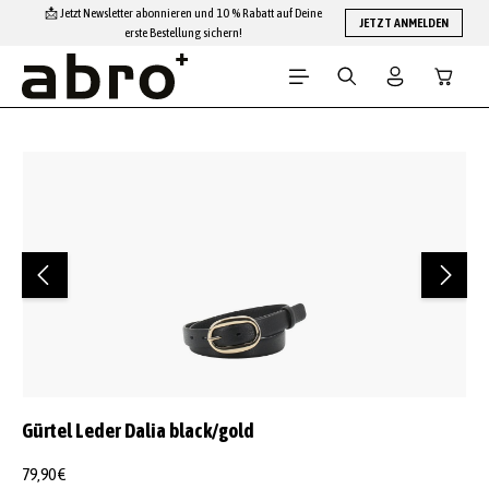
📩 Jetzt Newsletter abonnieren und 10 % Rabatt auf Deine
Zum Hauptinhalt springen
JETZT ANMELDEN
erste Bestellung sichern!
Warenko
Bildergalerie überspringen
Gürtel Leder Dalia black/gold
79,90 €