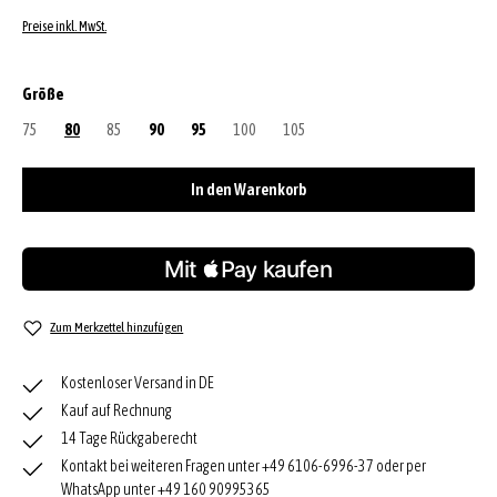
Preise inkl. MwSt.
auswählen
Größe
75
(Diese Option ist zurzeit nicht verfügbar.)
80
85
(Diese Option ist zurzeit nicht verfügbar.)
90
95
100
(Diese Option ist zurzeit nicht verfügbar.)
105
(Diese Option ist zurzeit nicht verfügbar
In den Warenkorb
Zum Merkzettel hinzufügen
Kostenloser Versand in DE
Kauf auf Rechnung
14 Tage Rückgaberecht
Kontakt bei weiteren Fragen unter +49 6106-6996-37 oder per
WhatsApp unter +49 160 90995365