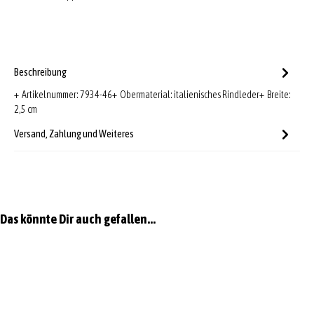
Beschreibung
+ Artikelnummer: 7934-46+ Obermaterial: italienisches Rindleder+ Breite:
2,5 cm
Versand, Zahlung und Weiteres
Produktgalerie überspringen
Das könnte Dir auch gefallen...