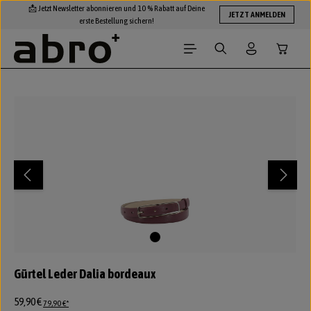
📩 Jetzt Newsletter abonnieren und 10 % Rabatt auf Deine
Zum Hauptinhalt springen
JETZT ANMELDEN
erste Bestellung sichern!
Warenko
Bildergalerie überspringen
Gürtel Leder Dalia bordeaux
59,90 €
79,90 €*