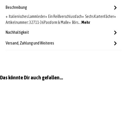
Beschreibung
+ Italienisches Lammleder+ Ein Reißverschlussfach+ Sechs Kartenfächer+
Artikelnummer: 32711-36Passform & Maße+ Börs…
Mehr
Nachhaltigkeit
Versand, Zahlung und Weiteres
Produktgalerie überspringen
Das könnte Dir auch gefallen...