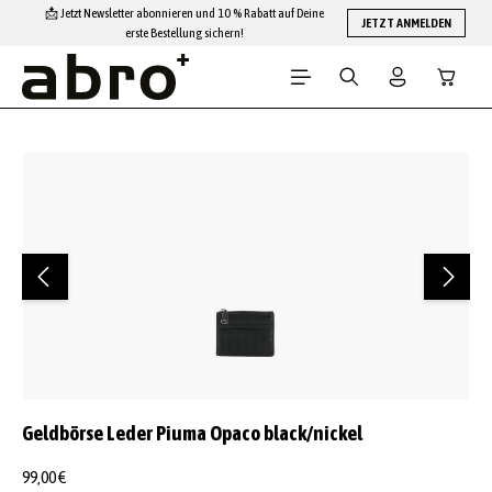
📩 Jetzt Newsletter abonnieren und 10 % Rabatt auf Deine
Zum Hauptinhalt springen
JETZT ANMELDEN
erste Bestellung sichern!
Warenko
Bildergalerie überspringen
Geldbörse Leder Piuma Opaco black/nickel
99,00 €