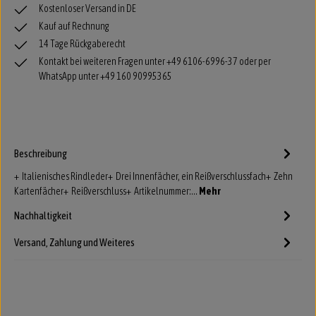
Kostenloser Versand in DE
Kauf auf Rechnung
14 Tage Rückgaberecht
Kontakt bei weiteren Fragen unter +49 6106-6996-37 oder per
WhatsApp unter +49 160 90995365
Beschreibung
+ Italienisches Rindleder+ Drei Innenfächer, ein Reißverschlussfach+ Zehn
Kartenfächer+ Reißverschluss+ Artikelnummer:…
Mehr
Nachhaltigkeit
Versand, Zahlung und Weiteres