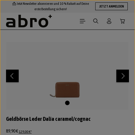
📩 Jetzt Newsletter abonnieren und 10 % Rabatt auf Deine
Zum Hauptinhalt springen
JETZT ANMELDEN
erste Bestellung sichern!
Warenko
Bildergalerie überspringen
Geldbörse Leder Dalia caramel/cognac
89,90 €
129,00 €*