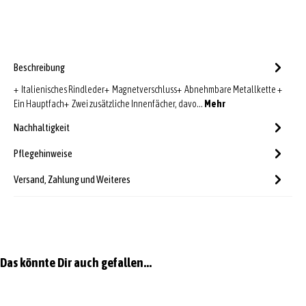
Beschreibung
+ Italienisches Rindleder+ Magnetverschluss+ Abnehmbare Metallkette +
Ein Hauptfach+ Zwei zusätzliche Innenfächer, davo…
Mehr
Nachhaltigkeit
Pflegehinweise
Versand, Zahlung und Weiteres
Produktgalerie überspringen
Das könnte Dir auch gefallen...