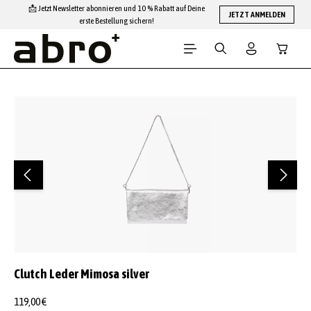
📩 Jetzt Newsletter abonnieren und 10 % Rabatt auf Deine
Zum Hauptinhalt springen
JETZT ANMELDEN
erste Bestellung sichern!
Warenko
Bildergalerie überspringen
Clutch Leder Mimosa silver
119,00 €