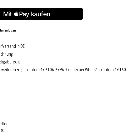
 hinzufügen
r Versand in DE
echnung
ckgaberecht
i weiteren Fragen unter +49 6106-6996-37 oder per WhatsApp unter +49 160
indleder
ss