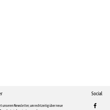
er
Social
zt unseren Newsletter, um rechtzeitig über neue