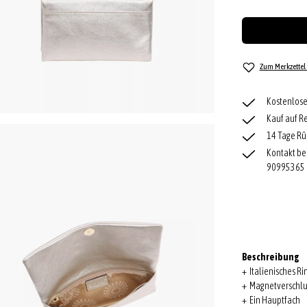
Zum Merkzettel
Kostenlose
Kauf auf R
14 Tage Rü
Kontakt be
90995365
Beschreibung
+ Italienisches R
+ Magnetverschlu
+ Ein Hauptfach