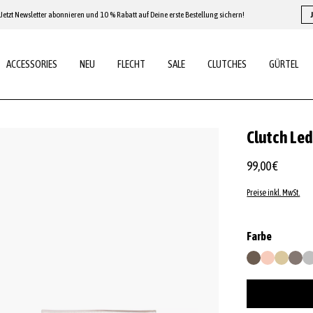
Jetzt Newsletter abonnieren und 10 % Rabatt auf Deine erste Bestellung sichern!
ACCESSORIES
NEU
FLECHT
SALE
CLUTCHES
GÜRTEL
Clutch Led
99,00 €
Preise inkl. MwSt.
auswähl
Farbe
brass
copper
gold
gunco
si