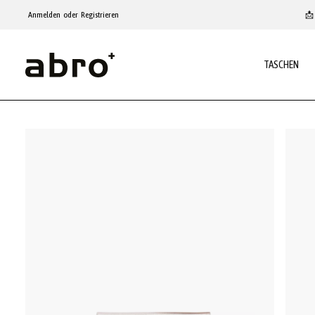
um Hauptinhalt springen
Zur Hauptnavigation springen
Anmelden
oder
Registrieren
📩 
TASCHEN
Bildergalerie überspringen