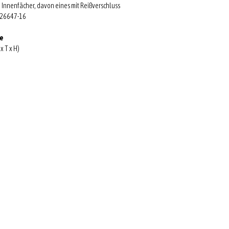
e Innenfächer, davon eines mit Reißverschluss
 26647-16
ße
 x T x H)