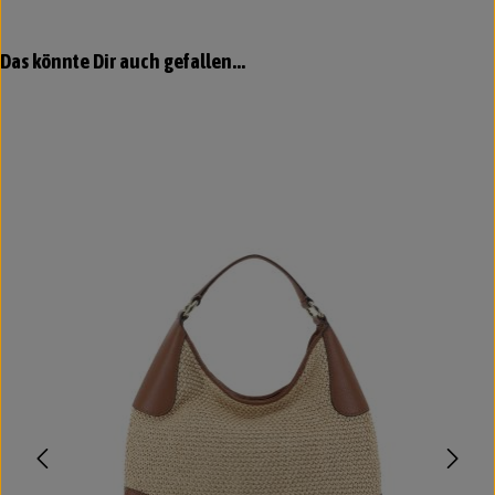
Produktgalerie überspringen
Das könnte Dir auch gefallen...