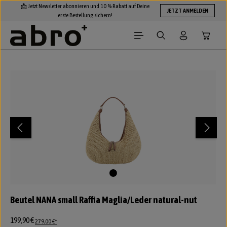
📩 Jetzt Newsletter abonnieren und 10 % Rabatt auf Deine
Zum Hauptinhalt springen
JETZT ANMELDEN
erste Bestellung sichern!
Warenko
Bildergalerie überspringen
Beutel NANA small Raffia Maglia/Leder natural-nut
199,90 €
279,00 €*