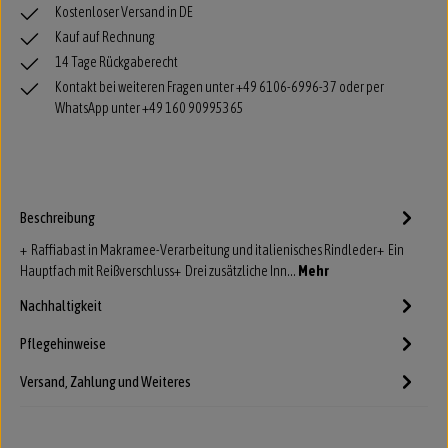
Kostenloser Versand in DE
Kauf auf Rechnung
14 Tage Rückgaberecht
Kontakt bei weiteren Fragen unter +49 6106-6996-37 oder per
WhatsApp unter +49 160 90995365
Beschreibung
+ Raffiabast in Makramee-Verarbeitung und italienisches Rindleder+ Ein
Hauptfach mit Reißverschluss+ Drei zusätzliche Inn…
Mehr
Nachhaltigkeit
Pflegehinweise
Versand, Zahlung und Weiteres