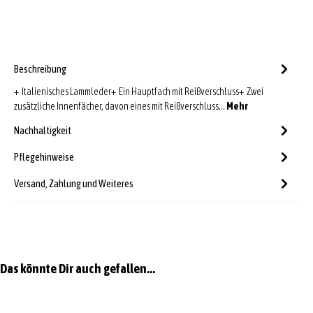
Beschreibung
+ Italienisches Lammleder+ Ein Hauptfach mit Reißverschluss+ Zwei
zusätzliche Innenfächer, davon eines mit Reißverschluss…
Mehr
Nachhaltigkeit
Pflegehinweise
Versand, Zahlung und Weiteres
Produktgalerie überspringen
Das könnte Dir auch gefallen...