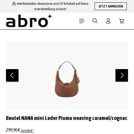
📩 Jetzt Newsletter abonnieren und 10 % Rabatt auf Deine
Zum Hauptinhalt springen
JETZT ANMELDEN
erste Bestellung sichern!
Warenko
Bildergalerie überspringen
Beutel NANA mini Leder Piuma weaving caramel/cognac
299,90 €
369,00 €*