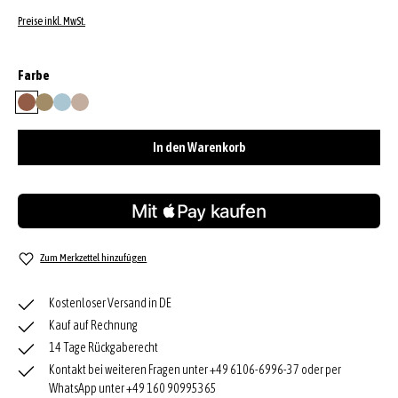
Preise inkl. MwSt.
auswählen
Farbe
caramel/cognac
mud
sapphire
siena
In den Warenkorb
Zum Merkzettel hinzufügen
Kostenloser Versand in DE
Kauf auf Rechnung
14 Tage Rückgaberecht
Kontakt bei weiteren Fragen unter +49 6106-6996-37 oder per
WhatsApp unter +49 160 90995365