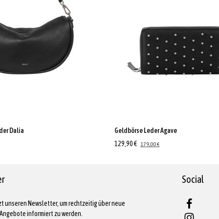
der Dalia
Geldbörse Leder Agave
129,90 €
179,00 €
er
Social
zt unseren Newsletter, um rechtzeitig über neue
Angebote informiert zu werden.