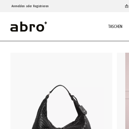
um Hauptinhalt springen
Zur Hauptnavigation springen
Anmelden
oder
Registrieren
📩 
TASCHEN
Bildergalerie überspringen