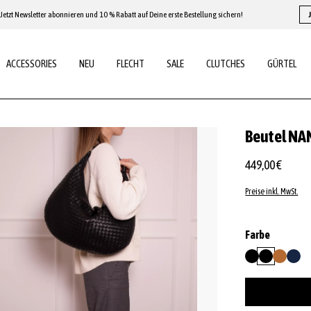
Jetzt Newsletter abonnieren und 10 % Rabatt auf Deine erste Bestellung sichern!
ACCESSORIES
NEU
FLECHT
SALE
CLUTCHES
GÜRTEL
Beutel NA
449,00 €
Preise inkl. MwSt.
auswähl
Farbe
black/gold
black/nickel
cuoio
navy