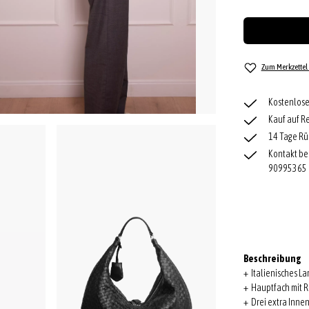
Zum Merkzettel
Kostenlose
Kauf auf R
14 Tage Rü
Kontakt be
90995365
Beschreibung
+ Italienisches L
+ Hauptfach mit R
+ Drei extra Inne