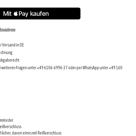
 hinzufügen
r Versand in DE
echnung
ckgaberecht
i weiteren Fragen unter +49 6106-6996-37 oder per WhatsApp unter +49 160
ammleder
eißverschluss
nfächer, davon eines mit Reißverschluss