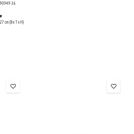
 90949-36
ße
27 cm (B x T x H)