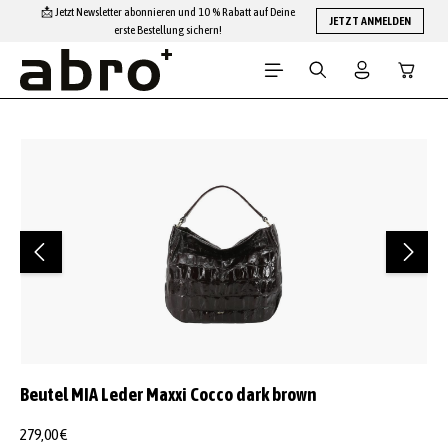
📩 Jetzt Newsletter abonnieren und 10 % Rabatt auf Deine
Zum Hauptinhalt springen
JETZT ANMELDEN
erste Bestellung sichern!
Warenko
Bildergalerie überspringen
Beutel MIA Leder Maxxi Cocco dark brown
279,00 €