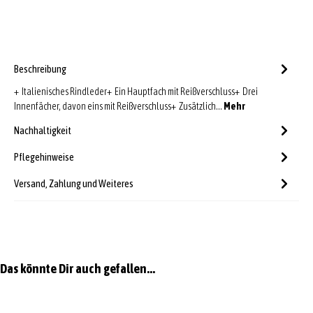
Beschreibung
+ Italienisches Rindleder+ Ein Hauptfach mit Reißverschluss+ Drei
Innenfächer, davon eins mit Reißverschluss+ Zusätzlich…
Mehr
Nachhaltigkeit
Pflegehinweise
Versand, Zahlung und Weiteres
Produktgalerie überspringen
Das könnte Dir auch gefallen...