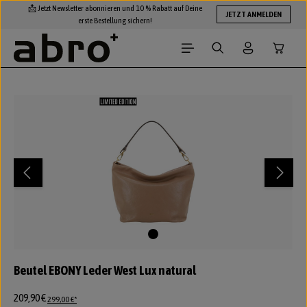
📩 Jetzt Newsletter abonnieren und 10 % Rabatt auf Deine
Zum Hauptinhalt springen
JETZT ANMELDEN
erste Bestellung sichern!
Warenko
Bildergalerie überspringen
Beutel EBONY Leder West Lux natural
209,90 €
299,00 €*