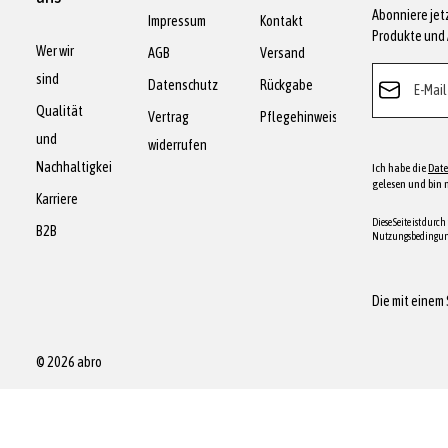
Abonniere jet
Impressum
Kontakt
Produkte und 
Wer wir
AGB
Versand
E-Mail-Adress
sind
Datenschutz
Rückgabe
Qualität
Vertrag
Pflegehinweise
und
widerrufen
Nachhaltigkeit
Ich habe die
Dat
gelesen und bin 
Karriere
Diese Seite ist durc
B2B
Nutzungsbedingu
Die mit einem 
© 2026 abro