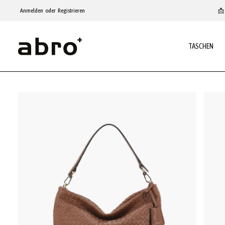
um Hauptinhalt springen
Zur Hauptnavigation springen
Anmelden
oder
Registrieren
📩 
TASCHEN
Bildergalerie überspringen