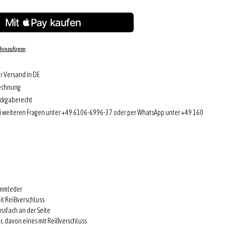
 hinzufügen
r Versand in DE
echnung
ckgaberecht
i weiteren Fragen unter +49 6106-6996-37 oder per WhatsApp unter +49 160
ammleder
it Reißverschluss
ussfach an der Seite
r, davon eines mit Reißverschluss