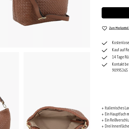
Zum Merkzettel
Kostenlose
Kauf auf R
14 Tage Rü
Kontakt be
90995365
+ Italienisches L
+ Ein Hauptfach m
+ Ein Reißverschl
+ Drei Innenfäche