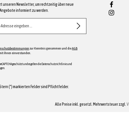
zt unseren Newsletter, um rechtzeitig über neue
Angebote informiert zu werden.
e*
enschutzbestimmungen
zur Kenntnis genommen und die
AGB
mit ihnen einverstanden.
h reCAPTCHA geschützt und es gelten die
Datenschutzrichtlinie
und
ngen
.
Stern (*) markierten Felder sind Pflichtfelder.
Alle Preise inkl. gesetzl. Mehrwertsteuer zzgl.
V