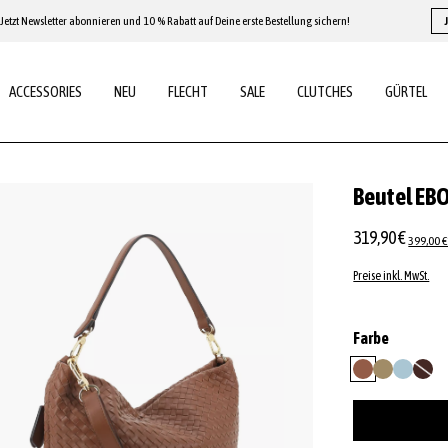
Jetzt Newsletter abonnieren und 10 % Rabatt auf Deine erste Bestellung sichern!
ACCESSORIES
NEU
FLECHT
SALE
CLUTCHES
GÜRTEL
Beutel EB
319,90 €
399,00 €
Preise inkl. MwSt.
auswähl
Farbe
caramel/cogna
mud
sapphire
wood
(Diese O