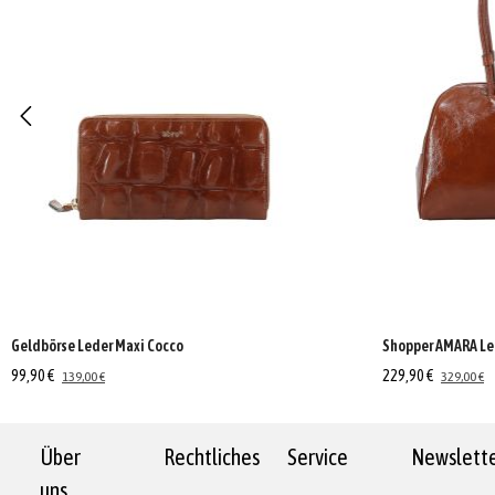
Geldbörse Leder Maxi Cocco
Shopper AMARA Le
99,90 €
229,90 €
139,00 €
329,00 €
Über
Rechtliches
Service
Newslett
uns