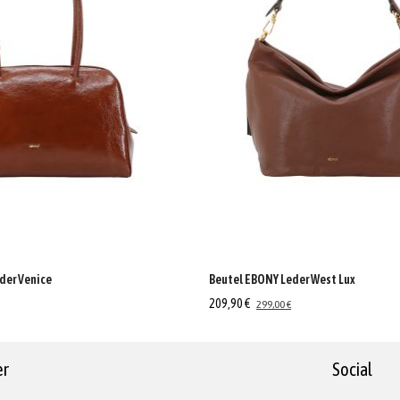
der Venice
Beutel EBONY Leder West Lux
209,90 €
299,00 €
er
Social