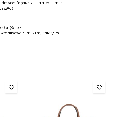
bnehmbarer, längenverstellbarer Lederriemen
 32620-36
 26 cm (B x T x H)
verstellbar von 71 bis 121 cm, Breite 2,5 cm