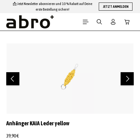
📩 Jetzt Newsletter abonnieren und 10 % Rabatt auf Deine
Zum Hauptinhalt springen
JETZT ANMELDEN
erste Bestellung sichern!
Warenko
Bildergalerie überspringen
Anhänger KAIA Leder yellow
39,90 €