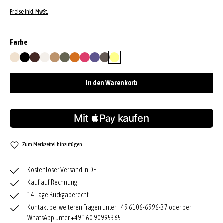
Preise inkl. MwSt.
auswählen
Farbe
beige
black/nickel
bordeaux
ivory
natural
oliv
orange
pink
purple
tornado grey
yellow
In den Warenkorb
Zum Merkzettel hinzufügen
Kostenloser Versand in DE
Kauf auf Rechnung
14 Tage Rückgaberecht
Kontakt bei weiteren Fragen unter +49 6106-6996-37 oder per
WhatsApp unter +49 160 90995365