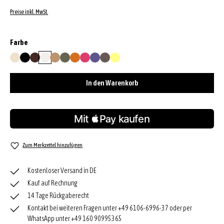
Preise inkl. MwSt.
auswählen
Farbe
beige
black/nickel
bordeaux
ivory
natural
oliv
orange
pink
purple
tornado grey
yellow
In den Warenkorb
Zum Merkzettel hinzufügen
Kostenloser Versand in DE
Kauf auf Rechnung
14 Tage Rückgaberecht
Kontakt bei weiteren Fragen unter +49 6106-6996-37 oder per
WhatsApp unter +49 160 90995365