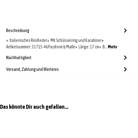
Beschreibung
+ Italienisches Rindleder+ Mit Schlüsselring und Karabiner+
Artikelnummer: 31715-46Passform & Maße+ Länge: 17 cm+ B…
Mehr
Nachhaltigkeit
Versand, Zahlung und Weiteres
Produktgalerie überspringen
Das könnte Dir auch gefallen...