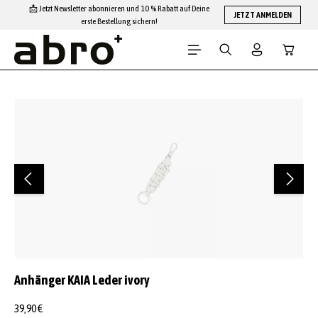
📩 Jetzt Newsletter abonnieren und 10 % Rabatt auf Deine
Zum Hauptinhalt springen
JETZT ANMELDEN
erste Bestellung sichern!
Warenko
Bildergalerie überspringen
Anhänger KAIA Leder ivory
39,90 €