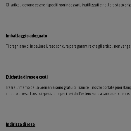
Gli articoli devono essere rispediti
non indossati, inutilizzati
e nel loro
stato orig
Imballaggio adeguato
Ti preghiamo di imballare il reso con cura para garantire che gli articoli non veng
Etichetta di reso e costi
I resi all'interno della
Germania sono gratuiti
. Tramite il nostro portale puoi sta
modulo di reso. I costi di spedizione per i resi dall'
estero
sono a carico del cliente. 
Indirizzo di reso