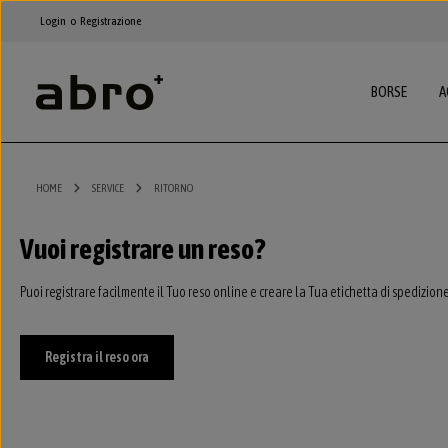
ssa al contenuto principale
Passa alla navigazione principale
Login
o
Registrazione
BORSE
A
HOME
SERVICE
RITORNO
Vuoi registrare un reso?
Puoi registrare facilmente il Tuo reso online e creare la Tua etichetta di spedizione
Registra il reso ora