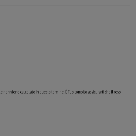
le non viene calcolato in questo termine. È Tuo compito assicurarti che il reso