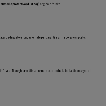
a
custodia protettiva (dust bag)
originale fornita.
laggio adeguato è fondamentale per garantire un rimborso completo.
 filiale. Ti preghiamo di inserire nel pacco anche la bolla di consegna o il