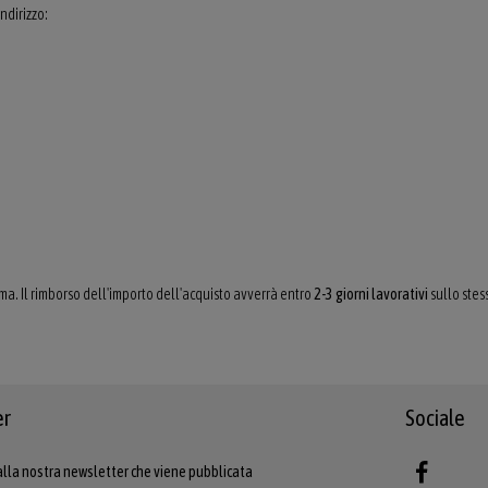
ndirizzo:
erma. Il rimborso dell'importo dell'acquisto avverrà entro
2-3 giorni lavorativi
sullo stes
er
Sociale
alla nostra newsletter che viene pubblicata