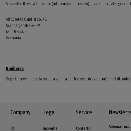
Se spedisci il reso a Tue spese (ad esempio dall'estero), invia il pacco al seguente i
ABRO retail GmbH & Co. KG
Nürnberger Straße 3-9
63110 Rodgau
Germania
Rimborso
Dopo il ricevimento e la corretta verifica del Tuo reso, riceverai un'e-mail di conf
Company
Legal
Service
Newslett
Abbonati ora 
Chi
Impronta
Contatto