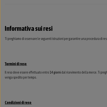
Informativa sui resi
Ti preghiamo di osservare le seguenti istruzioni per garantire una procedura di re
Termini di reso
Il reso deve essere effettuato entro
14 giorni
dal ricevimento della merce. Ti preghi
venga spedito per tempo.
Condizioni di reso