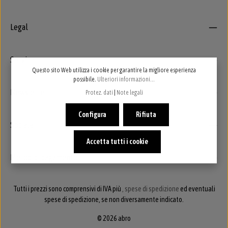
Legal
Service
Questo sito Web utilizza i cookie per garantire la migliore esperienza
possibile.
Ulteriori informazioni...
Newsletter
Protez. dati
|
Note legali
Configura
Rifiuta
Sociale
Accetta tutti i cookie
Metodi di pagamento
Tutti i prezzi sono comprensivi di IVA più
, spese di spedizione
ed eventuali
spese di spedizione, se non diversamente indicato.
© 2026 abro