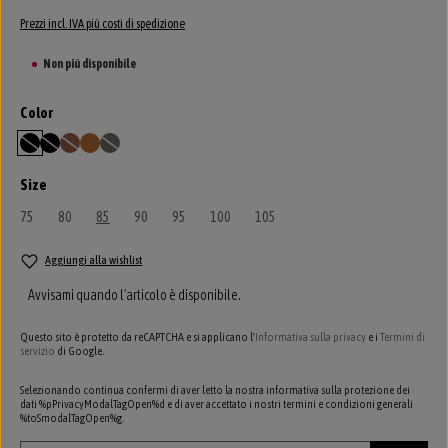
Prezzi incl. IVA più costi di spedizione
Non più disponibile
Seleziona
Color
black
black/nickel
caramel/cognac
cuoio
tope
(Questa opzione non è al momento disponibile.)
(Questa opzione non è al momento disponibile.)
(Questa opzione non è al momento disponibile.)
(Questa opzione non è al momento disponibile.)
Seleziona
Size
75
(Questa opzione non è al momento disponibile.)
80
(Questa opzione non è al momento disponibile.)
85
(Questa opzione non è al momento disponibile.)
90
(Questa opzione non è al momento disponibile.)
95
(Questa opzione non è al momento disponibile.)
100
(Questa opzione non è al momento disponibile.)
105
(Questa opzione non è al momento dis
Aggiungi alla wishlist
Avvisami quando l'articolo è disponibile.
Questo sito è protetto da reCAPTCHA e si applicano l'
Informativa sulla privacy
e i
Termini di
servizio
di Google.
Selezionando continua confermi di aver letto la nostra informativa sulla protezione dei
dati %pPrivacyModalTagOpen%d e di aver accettato i nostri termini e condizioni generali
%toSmodalTagOpen%g.