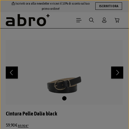
📩 Iscriviti ora alla newsletter e ricevi il 10% di sconto sul tuo
Passa al contenuto principale
ISCRIVITI ORA
primo ordine!
Il carre
Salta la galleria di immagini
Cintura Pelle Dalia black
59,90 €
89,90 €*