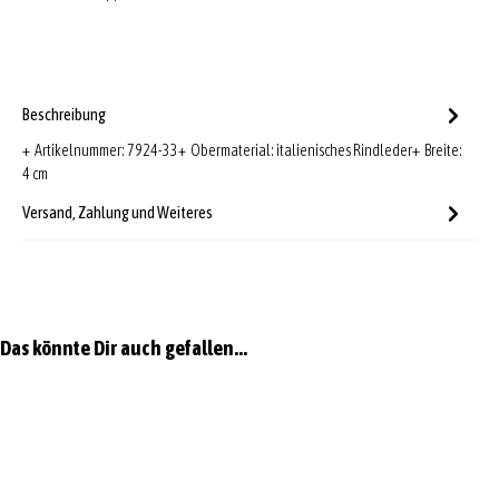
Beschreibung
+ Artikelnummer: 7924-33+ Obermaterial: italienisches Rindleder+ Breite:
4 cm
Versand, Zahlung und Weiteres
Produktgalerie überspringen
Das könnte Dir auch gefallen...