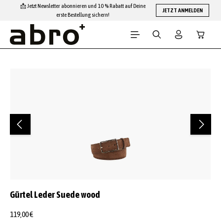
📩 Jetzt Newsletter abonnieren und 10 % Rabatt auf Deine
Zum Hauptinhalt springen
JETZT ANMELDEN
erste Bestellung sichern!
Warenko
Bildergalerie überspringen
Gürtel Leder Suede wood
119,00 €