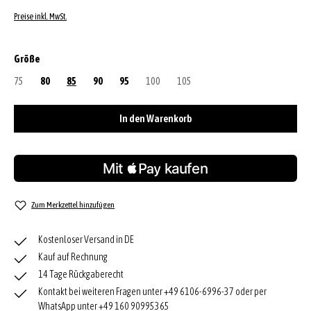
Preise inkl. MwSt.
auswählen
Größe
75
(Diese Option ist zurzeit nicht verfügbar.)
80
85
90
95
100
(Diese Option ist zurzeit nicht verfügbar.)
105
(Diese Option ist zurzeit nicht verfügbar
In den Warenkorb
Zum Merkzettel hinzufügen
Kostenloser Versand in DE
Kauf auf Rechnung
14 Tage Rückgaberecht
Kontakt bei weiteren Fragen unter +49 6106-6996-37 oder per
WhatsApp unter +49 160 90995365