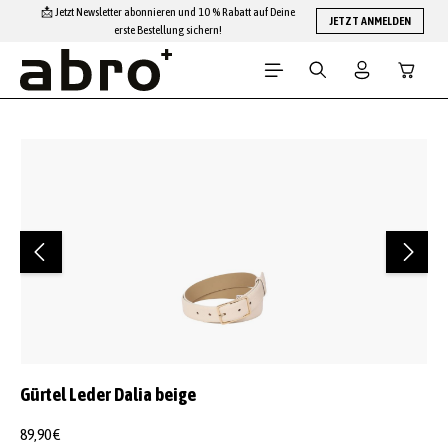
📩 Jetzt Newsletter abonnieren und 10 % Rabatt auf Deine
Zum Hauptinhalt springen
JETZT ANMELDEN
erste Bestellung sichern!
Warenko
Bildergalerie überspringen
Gürtel Leder Dalia beige
89,90 €