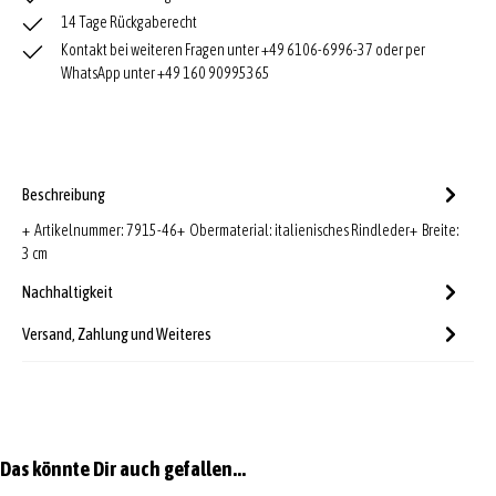
14 Tage Rückgaberecht
Kontakt bei weiteren Fragen unter +49 6106-6996-37 oder per
WhatsApp unter +49 160 90995365
Beschreibung
+ Artikelnummer: 7915-46+ Obermaterial: italienisches Rindleder+ Breite:
3 cm
Nachhaltigkeit
Versand, Zahlung und Weiteres
Produktgalerie überspringen
Das könnte Dir auch gefallen...