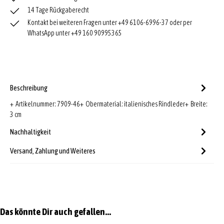
14 Tage Rückgaberecht
Kontakt bei weiteren Fragen unter +49 6106-6996-37 oder per
WhatsApp unter +49 160 90995365
Beschreibung
+ Artikelnummer: 7909-46+ Obermaterial: italienisches Rindleder+ Breite:
3 cm
Nachhaltigkeit
Versand, Zahlung und Weiteres
Produktgalerie überspringen
Das könnte Dir auch gefallen...