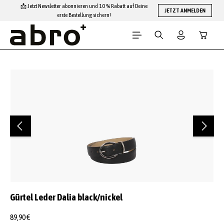
📩 Jetzt Newsletter abonnieren und 10 % Rabatt auf Deine
Zum Hauptinhalt springen
JETZT ANMELDEN
erste Bestellung sichern!
Warenko
Bildergalerie überspringen
Gürtel Leder Dalia black/nickel
89,90 €