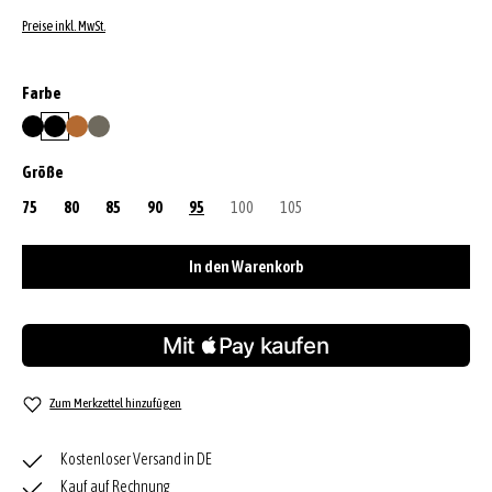
Preise inkl. MwSt.
auswählen
Farbe
black/gold
black/nickel
cuoio
tope
auswählen
Größe
75
80
85
90
95
100
(Diese Option ist zurzeit nicht verfügbar.)
105
(Diese Option ist zurzeit nicht verfügbar
In den Warenkorb
Zum Merkzettel hinzufügen
Kostenloser Versand in DE
Kauf auf Rechnung