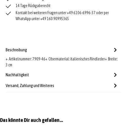
14 Tage Rückgaberecht
Kontakt bei weiteren Fragen unter +49 6106-6996-37 oder per
WhatsApp unter +49 160 90995365
Beschreibung
+ Artikelnummer: 7909-46+ Obermaterial: italienisches Rindleder+ Breite:
3 cm
Nachhaltigkeit
Versand, Zahlung und Weiteres
Produktgalerie überspringen
Das könnte Dir auch gefallen...