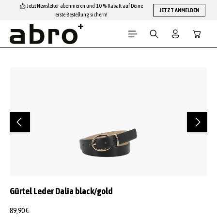
📩 Jetzt Newsletter abonnieren und 10 % Rabatt auf Deine
Zum Hauptinhalt springen
JETZT ANMELDEN
erste Bestellung sichern!
Warenko
Bildergalerie überspringen
Gürtel Leder Dalia black/gold
89,90 €