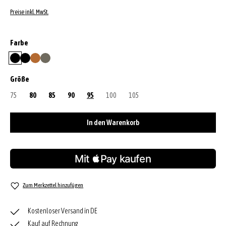
Preise inkl. MwSt.
auswählen
Farbe
black/gold
black/nickel
cuoio
tope
auswählen
Größe
75
(Diese Option ist zurzeit nicht verfügbar.)
80
85
90
95
100
(Diese Option ist zurzeit nicht verfügbar.)
105
(Diese Option ist zurzeit nicht verfügbar
In den Warenkorb
Zum Merkzettel hinzufügen
Kostenloser Versand in DE
Kauf auf Rechnung